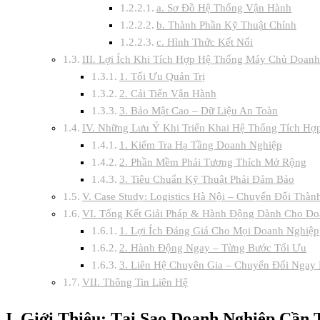
Nghiệp
a. Sơ Đồ Hệ Thống Vận Hành
Toàn
b. Thành Phần Kỹ Thuật Chính
Diện,
c. Hình Thức Kết Nối
Hiệu
III. Lợi Ích Khi Tích Hợp Hệ Thống Máy Chủ Doan
Quả
1. Tối Ưu Quản Trị
2. Cải Tiến Vận Hành
3. Bảo Mật Cao – Dữ Liệu An Toàn
IV. Những Lưu Ý Khi Triển Khai Hệ Thống Tích Hợ
1. Kiểm Tra Hạ Tầng Doanh Nghiệp
2. Phần Mềm Phải Tương Thích Mở Rộng
3. Tiêu Chuẩn Kỹ Thuật Phải Đảm Bảo
V. Case Study: Logistics Hà Nội – Chuyển Đổi Thà
VI. Tổng Kết Giải Pháp & Hành Động Dành Cho Do
1. Lợi Ích Đáng Giá Cho Mọi Doanh Nghiệp
2. Hành Động Ngay – Từng Bước Tối Ưu
3. Liên Hệ Chuyên Gia – Chuyển Đổi Nga
VII. Thông Tin Liên Hệ
I. Giới Thiệu: Tại Sao Doanh Nghiệp Cần