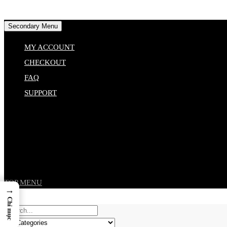
Skip
Secondary Menu
to
MY ACCOUNT
content
CHECKOUT
FAQ
SUPPORT
TOP MENU
→
Chỉ mục