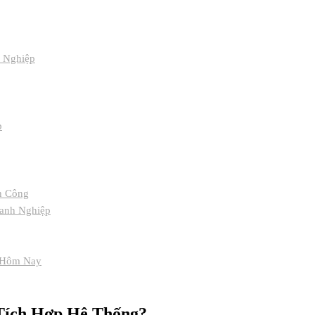
h Nghiệp
p
nh Công
anh Nghiệp
y Hôm Nay
 Tích Hợp Hệ Thống?