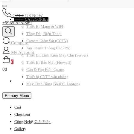
CALL US NOW
CATEGORIES
+5965-525-889
Thiết Bị Mạng & WIFI
Tổng Đài, Điện Thoại
Camera Giám Sát (CCTV)
Compare
Âm Thanh Thông Báo (PA)
My Account
Thiết Bị, Linh Kiện Máy Chủ (Server)
0
Thiết Bị Bảo Mật (Firewall)
0₫
Cáp & Phụ Kiện Quang
Thiết bị CNTT văn phòng
Máy Tính Đồng Bộ (PC, Laptop)
Primary Menu
Cart
Checkout
Công Nghệ, Giải Pháp
Gallery