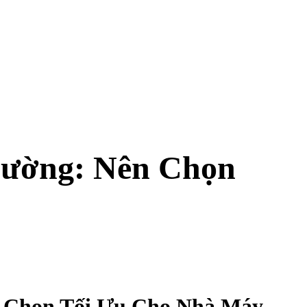
hường: Nên Chọn
a Chọn Tối Ưu Cho Nhà Máy