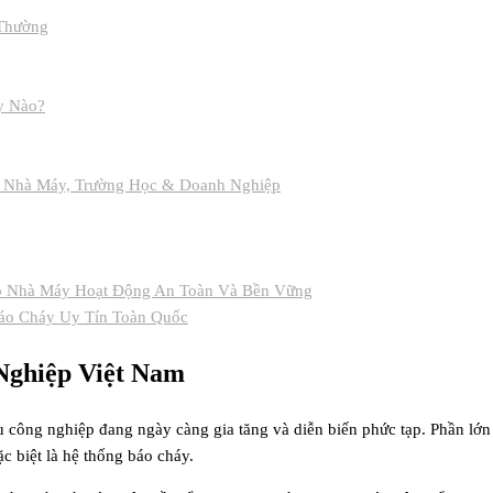
 Thường
y Nào?
o Nhà Máy, Trường Học & Doanh Nghiệp
p Nhà Máy Hoạt Động An Toàn Và Bền Vững
áo Cháy Uy Tín Toàn Quốc
Nghiệp Việt Nam
ông nghiệp đang ngày càng gia tăng và diễn biến phức tạp. Phần lớn cá
 biệt là hệ thống báo cháy.