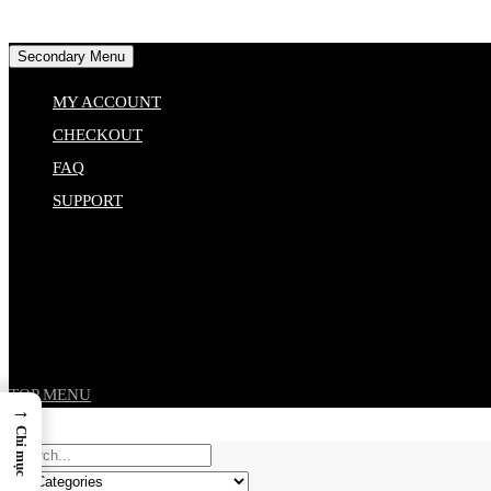
Skip
Secondary Menu
to
MY ACCOUNT
content
CHECKOUT
FAQ
SUPPORT
TOP MENU
→
Chỉ mục