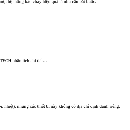
 một hệ thống báo cháy hiệu quả là nhu cầu bắt buộc.
?
TTECH phân tích chi tiết…
, nhiệt), nhưng các thiết bị này không có địa chỉ định danh riêng.