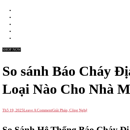
SHOP NOW
So sánh Báo Cháy Đ
Loại Nào Cho Nhà 
On
Th5 19, 2025
Leave A Comment
Giải Pháp, Công Nghệ
So
Sánh
So Sánh Hệ Thống Báo Cháy Đị
Báo