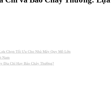
: Lựa Chọn Tối Ưu Cho Nhà Máy Quy Mô Lớn
ệt Nam
y Địa Chỉ Hay Báo Cháy Thường?