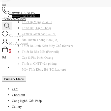
CALL US NOW
CATEGORIES
+5965-525-889
Thiết Bị Mạng & WIFI
Tổng Đài, Điện Thoại
Camera Giám Sát (CCTV)
Compare
Âm Thanh Thông Báo (PA)
My Account
Thiết Bị, Linh Kiện Máy Chủ (Server)
0
Thiết Bị Bảo Mật (Firewall)
0₫
Cáp & Phụ Kiện Quang
Thiết bị CNTT văn phòng
Máy Tính Đồng Bộ (PC, Laptop)
Primary Menu
Cart
Checkout
Công Nghệ, Giải Pháp
Gallery