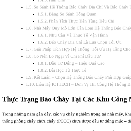
Hạn Chế
So Sánh Hệ Thống Báo Cháy Địa Chỉ Và Báo Cháy
Bảng So Sánh Tổng Quan
Phân Tích Thực Tiễn Từng Tiêu Chí
Nhà Máy Quy Mô Lớn Cần Loại Hệ Thống Báo Chá
Nhu Cầu Và Thực Tế Vận Hành
Báo Cháy Địa Chỉ Là Lựa Chọn Tối Ưu
Giải Pháp Tích Hợp Hệ Thống: Tối Ưu Hạ Tầng Ch
Có Nên Lo Ngại Vì Chi Phí Đầu Tư?
Đầu Tư Đúng – Hiệu Quả Cao
Bài Học Từ Thực Tế
Kết Luận – Chọn Hệ Thống Báo Cháy Phù Hợp Giú
Liên Hệ ICTTECH – Đơn Vị Thi Công Hệ Thống B
Thực Trạng Báo Cháy Tại Các Khu Công 
Trong những năm gần đây, các vụ cháy nghiêm trọng tại nhà máy, khu c
thống phòng cháy chữa cháy (PCCC) chưa được đầu tư đúng mức – đặc