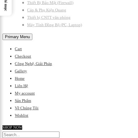
Chỉ mục
Thiết Bị Bảo Mật (Firewall)
Cáp & Phụ Kiện Quang
Thiết bị CNTT văn phòng
Máy Tính Đồng Bộ (PC, Laptop)
Primary Menu
Cart
Checkout
Công Nghệ, Giải Pháp
Gallery
Home
Liên Hệ
My account
Sản Phẩm
Về Chúng Tôi
Wishlist
SHOP NOW