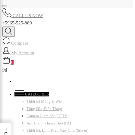
CALL US NOW
+5965-525-889
Compare
My Account
0
0₫
CATEGORIES
Thiết Bị Mạng & WIFI
Tổng Đài, Điện Thoại
Camera Giám Sát (CCTV)
Âm Thanh Thông Báo (PA)
→
Thiết Bị, Linh Kiện Máy Chủ (Server)