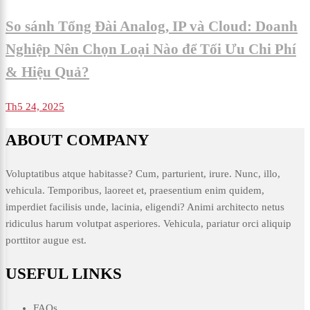
So sánh Tổng Đài Analog, IP và Cloud: Doanh
Nghiệp Nên Chọn Loại Nào để Tối Ưu Chi Phí
& Hiệu Quả?
Th5 24, 2025
ABOUT COMPANY
Voluptatibus atque habitasse? Cum, parturient, irure. Nunc, illo,
vehicula. Temporibus, laoreet et, praesentium enim quidem,
imperdiet facilisis unde, lacinia, eligendi? Animi architecto netus
ridiculus harum volutpat asperiores. Vehicula, pariatur orci aliquip
porttitor augue est.
USEFUL LINKS
FAQs