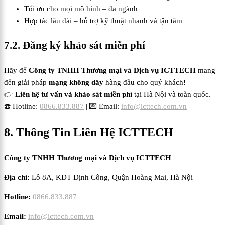
Tối ưu cho mọi mô hình – đa ngành
Hợp tác lâu dài – hỗ trợ kỹ thuật nhanh và tận tâm
7.2. Đăng ký khảo sát miễn phí
Hãy để
Công ty TNHH Thương mại và Dịch vụ ICTTECH
mang
đến giải pháp
mạng không dây
hàng đầu cho quý khách!
👉
Liên hệ tư vấn và khảo sát miễn phí
tại Hà Nội và toàn quốc.
☎️ Hotline:
0866.833.887
| 💌 Email:
info@icttech.com.vn
8. Thông Tin Liên Hệ ICTTECH
Công ty TNHH Thương mại và Dịch vụ ICTTECH
Địa chỉ:
Lô 8A, KĐT Định Công, Quận Hoàng Mai, Hà Nội
Hotline:
0866.833.887
Email:
info@icttech.com.vn