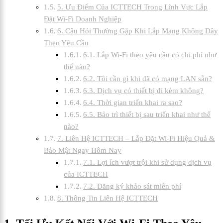
5. Ưu Điểm Của ICTTECH Trong Lĩnh Vực Lắp
Đặt Wi-Fi Doanh Nghiệp
6. Câu Hỏi Thường Gặp Khi Lắp Mạng Không Dây
Theo Yêu Cầu
6.1. Lắp Wi-Fi theo yêu cầu có chi phí như
thế nào?
6.2. Tôi cần gì khi đã có mạng LAN sẵn?
6.3. Dịch vụ có thiết bị đi kèm không?
6.4. Thời gian triển khai ra sao?
6.5. Bảo trì thiết bị sau triển khai như thế
nào?
7. Liên Hệ ICTTECH – Lắp Đặt Wi-Fi Hiệu Quả &
Bảo Mật Ngay Hôm Nay
7.1. Lợi ích vượt trội khi sử dụng dịch vụ
của ICTTECH
7.2. Đăng ký khảo sát miễn phí
8. Thông Tin Liên Hệ ICTTECH