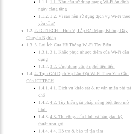
1.1. Nhu cầu sử dụng mạng Wi-Fi ổn định
ngày càng tăng
1.2. Vì sao nên sử dụng dịch vụ Wi-Fi theo
yêu cầu?
2. ICTTECH – Đơn Vị Lắp Đặt Mạng Không Dây
Chuyên Nghiệp
3. Lợi Ích Của Hệ Thống Wi-Fi Tùy Biến
3.1. Khắc phục nhược điểm của Wi-Fi dân
dụng
3.2. Ứng dụng công nghệ tiên tiến
4. Trọn Gói Dịch Vụ Lắp Đặt Wi-Fi Theo Yêu Cầu
Của ICTTECH
4.1. Dịch vụ khảo sát & tư vấn miễn phí tại
chỗ
4.2. Tùy biến giải pháp riêng biệt theo mô
hình
4.3. Thi công, cấu hình và bàn giao kỹ
thuật trọn gói
4.4. Hỗ trợ & bảo trì tận tâm