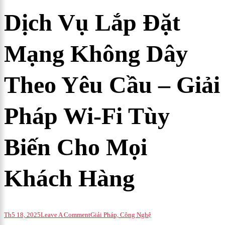
Dịch Vụ Lắp Đặt
Mạng Không Dây
Theo Yêu Cầu – Giải
Pháp Wi-Fi Tùy
Biến Cho Mọi
Khách Hàng
On
Th5 18, 2025
Leave A Comment
Giải Pháp, Công Nghệ
Dịch