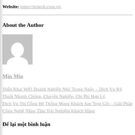
Website:
https://icttech.com.vn
About the Author
Min Min
Điều
Triển Khai WiFi Doanh Nghiệp Nhỏ Trong Ngày – Dịch Vụ Kỹ
Thuật Nhanh Chóng, Chuyên Nghiệp, Chi Phí Hợp Lý
hướng
Dịch Vụ Thi Công Hệ Thống Mạng Khách Sạn Trọn Gói – Giải Pháp
bài
Công Nghệ Nâng Tầm Trải Nghiệm Khách Hàng
viết
Để lại một bình luận