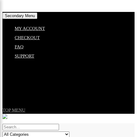
Skip
Secondary Menu
to
×
MY ACCOUNT
content
CHECKOUT
FAQ
SUPPORT
TOP MENU