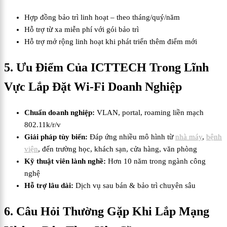
Hợp đồng bảo trì linh hoạt – theo tháng/quý/năm
Hỗ trợ từ xa miễn phí với gói bảo trì
Hỗ trợ mở rộng linh hoạt khi phát triển thêm điểm mới
5. Ưu Điểm Của ICTTECH Trong Lĩnh
Vực Lắp Đặt Wi-Fi Doanh Nghiệp
Chuẩn doanh nghiệp:
VLAN, portal, roaming liền mạch
802.11k/r/v
Giải pháp tùy biến:
Đáp ứng nhiều mô hình từ
nhà máy
,
bệnh
viện
, đến trường học, khách sạn, cửa hàng, văn phòng
Kỹ thuật viên lành nghề:
Hơn 10 năm trong ngành công
nghệ
Hỗ trợ lâu dài:
Dịch vụ sau bán & bảo trì chuyên sâu
6. Câu Hỏi Thường Gặp Khi Lắp Mạng