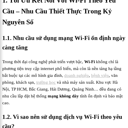
1. Tối Ưu Kết Nối Với Wi-Fi Theo Yêu
Cầu – Nhu Cầu Thiết Thực Trong Kỷ
Nguyên Số
1.1. Nhu cầu sử dụng mạng Wi-Fi ổn định ngày
càng tăng
Trong thời đại công nghệ phát triển vượt bậc,
Wi-Fi
không chỉ là
phương tiện truy cập internet phổ biến, mà còn là nền tảng hạ tầng
bắt buộc tại các mô hình gia đình,
doanh nghiệp
,
bệnh viện
, văn
phòng, khách sạn,
trường học
và nhà máy sản xuất. Khu vực Hà
Nội, TP HCM, Bắc Giang, Hải Dương, Quảng Ninh… đều đang có
nhu cầu lắp đặt hệ thống
mạng không dây
tính ổn định và bảo mật
cao.
1.2. Vì sao nên sử dụng dịch vụ Wi-Fi theo yêu
cầu?