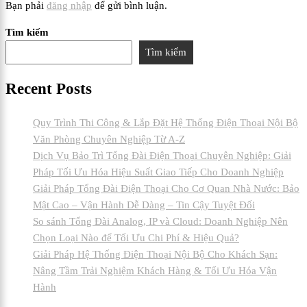
Bạn phải
đăng nhập
để gửi bình luận.
Tìm kiếm
Tìm kiếm
Recent Posts
Quy Trình Thi Công & Lắp Đặt Hệ Thống Điện Thoại Nội Bộ
Văn Phòng Chuyên Nghiệp Từ A-Z
Dịch Vụ Bảo Trì Tổng Đài Điện Thoại Chuyên Nghiệp: Giải
Pháp Tối Ưu Hóa Hiệu Suất Giao Tiếp Cho Doanh Nghiệp
Giải Pháp Tổng Đài Điện Thoại Cho Cơ Quan Nhà Nước: Bảo
Mật Cao – Vận Hành Dễ Dàng – Tin Cậy Tuyệt Đối
So sánh Tổng Đài Analog, IP và Cloud: Doanh Nghiệp Nên
Chọn Loại Nào để Tối Ưu Chi Phí & Hiệu Quả?
Giải Pháp Hệ Thống Điện Thoại Nội Bộ Cho Khách Sạn:
Nâng Tầm Trải Nghiệm Khách Hàng & Tối Ưu Hóa Vận
Hành