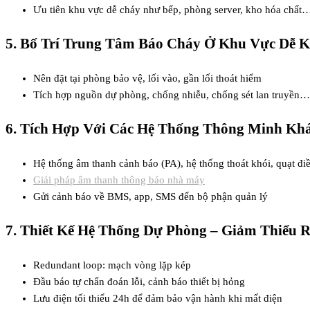
Ưu tiên khu vực dễ cháy như bếp, phòng server, kho hóa chất
5. Bố Trí Trung Tâm Báo Cháy Ở Khu Vực Dễ K
Nên đặt tại phòng bảo vệ, lối vào, gần lối thoát hiểm
Tích hợp nguồn dự phòng, chống nhiễu, chống sét lan truyền…
6. Tích Hợp Với Các Hệ Thống Thông Minh Kh
Hệ thống âm thanh cảnh báo (PA), hệ thống thoát khói, quạt điề
Giải pháp âm thanh thông báo nhà máy
Gửi cảnh báo về BMS, app, SMS đến bộ phận quản lý
7. Thiết Kế Hệ Thống Dự Phòng – Giảm Thiểu R
Redundant loop: mạch vòng lặp kép
Đầu báo tự chẩn đoán lỗi, cảnh báo thiết bị hỏng
Lưu điện tối thiểu 24h để đảm bảo vận hành khi mất điện