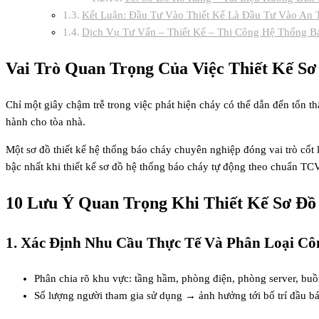
Kết Luận: Đầu Tư Vào Thiết Kế Là Đầu Tư Vào An 
Dịch Vụ Tư Vấn – Thiết Kế – Thi Công Hệ Thống 
Vai Trò Quan Trọng Của Việc Thiết Kế S
Chỉ một giây chậm trễ trong việc phát hiện cháy có thể dẫn đến tổn t
hành cho tòa nhà.
Một sơ đồ thiết kế hệ thống báo cháy chuyên nghiệp đóng vai trò cốt l
bậc nhất khi thiết kế sơ đồ hệ thống báo cháy tự động theo chuẩn TC
10 Lưu Ý Quan Trọng Khi Thiết Kế Sơ Đ
1. Xác Định Nhu Cầu Thực Tế Và Phân Loại Cô
Phân chia rõ khu vực: tầng hầm, phòng điện, phòng server, b
Số lượng người tham gia sử dụng → ảnh hưởng tới bố trí đầu bá