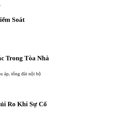
…
iểm Soát
ác Trong Tòa Nhà
u áp, tổng đài nội bộ
ủi Ro Khi Sự Cố