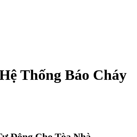
 Hệ Thống Báo Cháy
 Tự Động Cho Tòa Nhà