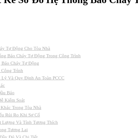
háy Tự Động Cho Tòa Nhà
hống Báo Cháy Tự Động Trong Công Trình
g Báo Cháy Tự Động
 Công Trình
áp Lý Và Quy Định An Toàn PCCC
Xác
 Đầu Báo
Dễ Kiểm Soát
 Khác Trong Tòa Nhà
ểu Rủi Ro Khi Sự Cố
ất Lượng Và Tính Tương Thích
ong Tương Lai
Đầy Đủ Và Chi Tiết