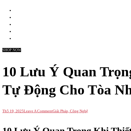
SHOP NOW
10 Lưu Ý Quan Trọn
Tự Động Cho Tòa Nh
On
Th5 19, 2025
Leave A Comment
Giải Pháp, Công Nghệ
10
Lưu
10 Lưu Ý Quan Trọng Khi Thiế
Ý