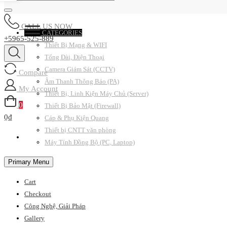
CALL US NOW
CATEGORIES
+5965-525-889
Thiết Bị Mạng & WIFI
Tổng Đài, Điện Thoại
Camera Giám Sát (CCTV)
Compare
Âm Thanh Thông Báo (PA)
My Account
Thiết Bị, Linh Kiện Máy Chủ (Server)
0
Thiết Bị Bảo Mật (Firewall)
0₫
Cáp & Phụ Kiện Quang
Thiết bị CNTT văn phòng
Máy Tính Đồng Bộ (PC, Laptop)
Primary Menu
Cart
Checkout
Công Nghệ, Giải Pháp
Gallery