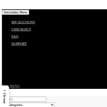
Skip
Secondary Menu
to
MY ACCOUNT
content
CHECKOUT
FAQ
SUPPORT
TOP MENU
→
Chỉ mục