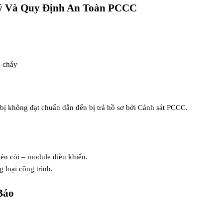
Lý Và Quy Định An Toàn PCCC
a cháy
ết bị không đạt chuẩn dẫn đến bị trả hồ sơ bởi Cảnh sát PCCC.
đèn còi – module điều khiển.
 loại công trình.
Báo