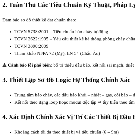
2. Tuân Thủ Các Tiêu Chuẩn Kỹ Thuật, Pháp 
Đảm bảo sơ đồ thiết kế đạt chuẩn theo:
TCVN 5738:2001 – Tiêu chuẩn báo cháy tự động
TCVN 2622:1995 – Yêu cầu thiết kế hệ thống phòng cháy chữ
TCVN 3890:2009
Tham khảo NFPA 72 (Mỹ), EN 54 (Châu Âu)
⚠️ Cảnh báo lỗi phổ biến:
bố trí thiếu đầu báo, kết nối sai mạch, thi
3. Thiết Lập Sơ Đồ Logic Hệ Thống Chính Xác
Trung tâm báo cháy, các đầu báo khói – nhiệt – gas, còi báo – 
Kết nối theo dạng loop hoặc modul độc lập ⇒ tùy biến theo từng
4. Xác Định Chính Xác Vị Trí Các Thiết Bị Đầu 
Khoảng cách tối đa theo thiết bị và tiêu chuẩn (6 – 9m)